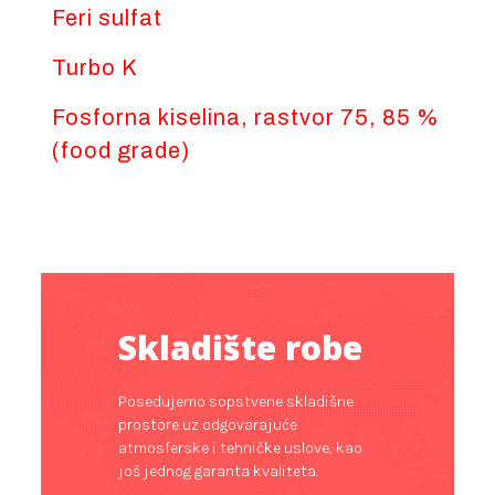
Feri sulfat
Turbo K
Fosforna kiselina, rastvor 75, 85 %
(food grade)
Skladište robe
Posedujemo sopstvene skladišne
prostore uz odgovarajuće
atmosferske i tehničke uslove, kao
još jednog garanta kvaliteta.